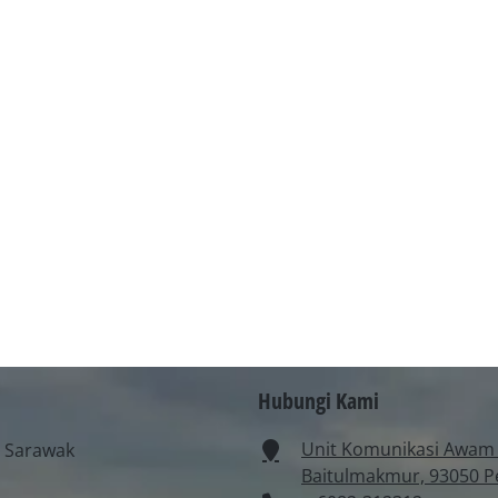
Hubungi Kami
Unit Komunikasi Awam 
n Sarawak
Baitulmakmur, 93050 Pe