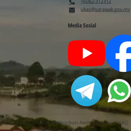
+6082-312312
ukas@sarawak.gov.my
Media Sosial
Hak Cipta © 2026 Unit Komunikasi Awam Sarawak (UKAS)
Kaunter Pelawat: 4789395