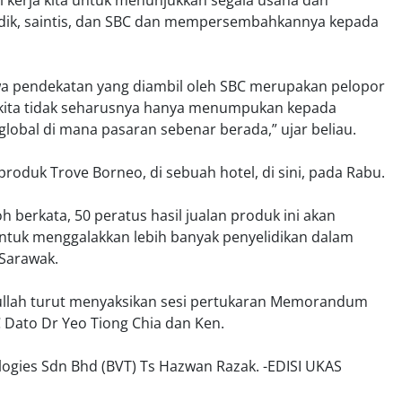
l kerja kita untuk menunjukkan segala usaha dan
idik, saintis, dan SBC dan mempersembahkannya kepada
wa pendekatan yang diambil oleh SBC merupakan pelopor
na kita tidak seharusnya hanya menumpukan kepada
global di mana pasaran sebenar berada,” ujar beliau.
produk Trove Borneo, di sebuah hotel, di sini, pada Rabu.
h berkata, 50 peratus hasil jualan produk ini akan
tuk menggalakkan lebih banyak penyelidikan dalam
Sarawak.
llah turut menyaksikan sesi pertukaran Memorandum
 Dato Dr Yeo Tiong Chia dan Ken.
logies Sdn Bhd (BVT) Ts Hazwan Razak. -EDISI UKAS