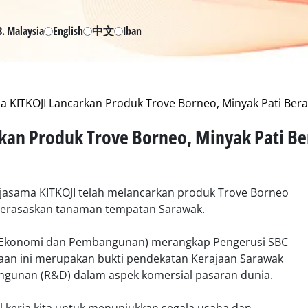
B. Malaysia
English
中文
Iban
a KITKOJI Lancarkan Produk Trove Borneo, Minyak Pati B
rkan Produk Trove Borneo, Minyak Pati 
rjasama KITKOJI telah melancarkan produk Trove Borneo
g berasaskan tanaman tempatan Sarawak.
n Ekonomi dan Pembangunan) merangkap Pengerusi SBC
yaan ini merupakan bukti pendekatan Kerajaan Sarawak
gunan (R&D) dalam aspek komersial pasaran dunia.