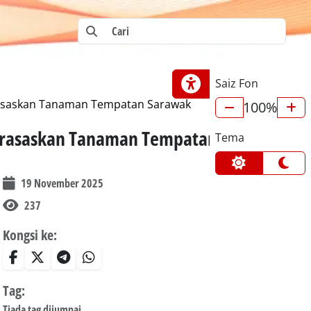
Saiz Fon
erasaskan Tanaman Tempatan Sarawak
100%
Berasaskan Tanaman Tempatan Sarawak
Tema
19 November 2025
237
Kongsi ke:
Tag:
Tiada tag dijumpai