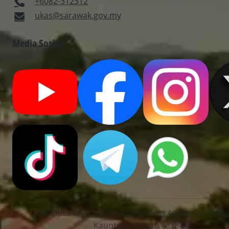
+6082-312312
ukas@sarawak.gov.my
Media Sosial
Hak Cipta © 2026 Unit Komunikasi Awam Sarawak 
Kaunter Pelawat: 4818416