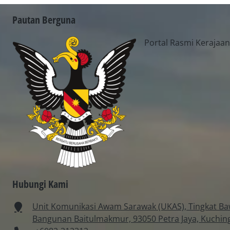
Pautan Berguna
Portal Rasmi Kerajaa
Hubungi Kami
Unit Komunikasi Awam Sarawak (UKAS), Tingkat Ba
Bangunan Baitulmakmur, 93050 Petra Jaya, Kuchin