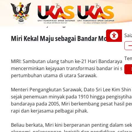
Laman Utama
Edisi Utara
Miri Kekal Maju sebagai Bandar Moden dan Inklusif
B. Malaysia
English
中文
Iban
Sai
Miri Kekal Maju sebagai Bandar Moden dan I
Te
MIRI: Sambutan ulang tahun ke-21 Hari Bandaraya Mir
mencerminkan kejayaan transformasi bandar ini seba
pertumbuhan utama di utara Sarawak.
Menteri Pengangkutan Sarawak, Dato Sri Lee Kim Shin 
sejak penemuan minyak pada 1910 hingga pengisytih
bandaraya pada 2005, Miri berkembang pesat hasil p
rapi dan kerjasama pelbagai pihak.
Beliau berkata, Miri kini berperanan penting dalam se