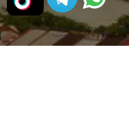
Hak Cipta © 2026 Unit Komunikasi Awam Sarawak 
Kaunter Pelawat: 4817993