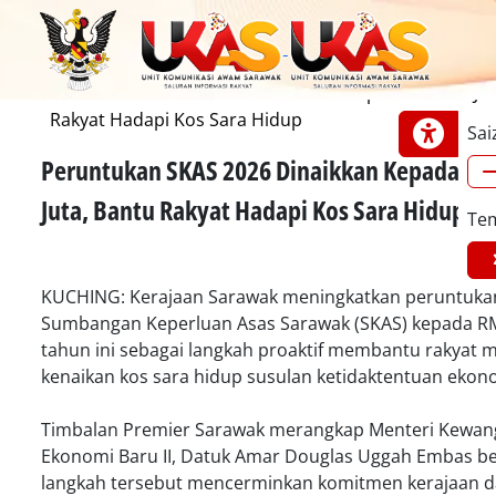
Laman Utama
Edisi Utama
Peruntukan SKAS 2026 Dinaikkan Kepada RM680 Jut
Rakyat Hadapi Kos Sara Hidup
B. Malaysia
English
中文
Iban
Sai
Peruntukan SKAS 2026 Dinaikkan Kepada R
Juta, Bantu Rakyat Hadapi Kos Sara Hidup
Te
KUCHING: Kerajaan Sarawak meningkatkan peruntuka
Sumbangan Keperluan Asas Sarawak (SKAS) kepada R
tahun ini sebagai langkah proaktif membantu rakyat
kenaikan kos sara hidup susulan ketidaktentuan ekono
Timbalan Premier Sarawak merangkap Menteri Kewan
Ekonomi Baru II, Datuk Amar Douglas Uggah Embas be
langkah tersebut mencerminkan komitmen kerajaan 