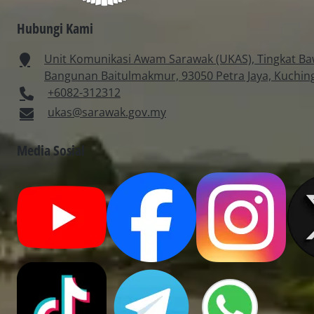
Hubungi Kami
Unit Komunikasi Awam Sarawak (UKAS), Tingkat Ba
Bangunan Baitulmakmur, 93050 Petra Jaya, Kuchin
+6082-312312
ukas@sarawak.gov.my
Media Sosial